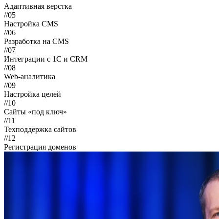
Адаптивная верстка
//05
Настройка CMS
//06
Разработка на CMS
//07
Интеграции с 1С и CRM
//08
Web-аналитика
//09
Настройка целей
//10
Сайты «под ключ»
//11
Техподдержка сайтов
//12
Регистрация доменов